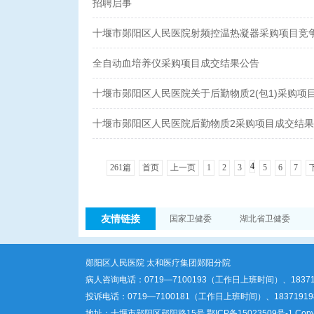
招聘启事
十堰市郧阳区人民医院射频控温热凝器采购项目竞
全自动血培养仪采购项目成交结果公告
十堰市郧阳区人民医院关于后勤物质2(包1)采购项
十堰市郧阳区人民医院后勤物质2采购项目成交结
4
261篇
首页
上一页
1
2
3
5
6
7
友情链接
国家卫健委
湖北省卫健委
郧阳区人民医院 太和医疗集团郧阳分院
病人咨询电话：0719—7100193（工作日上班时间）、183
投诉电话：0719—7100181（工作日上班时间）、183719
地址：十堰市郧阳区郧阳路15号
鄂ICP备15023509号-1
Copyr