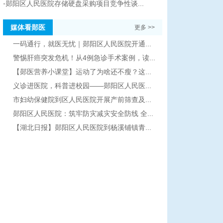
·
郧阳区人民医院存储硬盘采购项目竞争性谈...
媒体看郧医
更多 >>
一码通行，就医无忧｜郧阳区人民医院开通...
警惕肝癌突发危机！从4例急诊手术案例，读...
【郧医营养小课堂】运动了为啥还不瘦？这...
义诊进医院，科普进校园——郧阳区人民医...
市妇幼保健院到区人民医院开展产前筛查及...
郧阳区人民医院：筑牢防灾减灾安全防线 全...
【湖北日报】郧阳区人民医院到杨溪铺镇青...