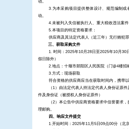
动。
3.为本采购项目提供整体设计、规范编制
动。
4.未被列入失信被执行人、重大税收违法案
5.本项目的特定资格要求：
供应商及其法定代表人（近三年）无行贿犯
三、获取采购文件
1. 时间：2025年10月28
日至
202
5年10月30
假日除外）
2.地点：十堰市郧阳区人民医院（门诊4楼招
3.方式：现场获取
符合资格的供应商应当在获取时间内，携带
（
1）由法定代表人持法定代表人身份证原件
件及身份证（被授权人身份证原件）
（
2）本公告中供应商资格要求中信誉要求，
理邮购。
四、响应文件提交
1.开始时间：2025年11月5
日
0
9点00分（北