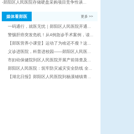
·
郧阳区人民医院存储硬盘采购项目竞争性谈...
媒体看郧医
更多 >>
一码通行，就医无忧｜郧阳区人民医院开通...
警惕肝癌突发危机！从4例急诊手术案例，读...
【郧医营养小课堂】运动了为啥还不瘦？这...
义诊进医院，科普进校园——郧阳区人民医...
市妇幼保健院到区人民医院开展产前筛查及...
郧阳区人民医院：筑牢防灾减灾安全防线 全...
【湖北日报】郧阳区人民医院到杨溪铺镇青...