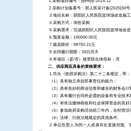
1.采购项目编号：yyrmyy-2025-12
2.采购计划备案号：郧人医采计备[2025]30号
3.
项目名称：郧阳区人民医院篮球场改造施工
4.
采购方式：询价采购
5.采购需求：完成郧阳区人民医院篮球场改
6.预算金额：100000.00元
7.最高限价：99793.21元
8.合同履行期限：20日历天
9
.
本项目（是
/
否）接受联合体投标：否
二
、供应商应具备的资格要求：
1.符合《政府采购法》第二十二条规定，即：
（
1）具有独立承担民事责任的能力；
（
2）具有良好的商业信誉和健全的财务会计
（
3）具有履行合同所必需的设备和专业技术
（
4）有依法缴纳税收和社会保障资金的良好
（
5）参加政府采购活动前三年内，在经营活
（
6）法律、行政法规规定的其他条件。
2.单位负责人为同一人或者存在直接控股