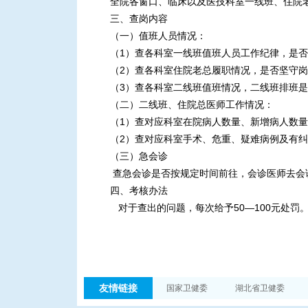
全院各窗口、临床以及医技科室一线班、住院
三、查岗内容
（一）值班人员情况：
（
1
）查各科室一线班值班人员工作纪律，是否
（
2
）查各科室住院老总履职情况，是否坚守岗
（
3
）查各科室二线班值班情况，二线班排班是
（二）二线班、住院总医师工作情况：
（
1
）查对应科室在院病人数量、新增病人数量
（
2
）查对应科室手术、危重、疑难病例及有纠
（三）急会诊
查急会诊是否按规定时间前往，会诊医师去会
四、考核办法
对于查出的问题，每次给予
50—100
元处罚
友情链接
国家卫健委
湖北省卫健委