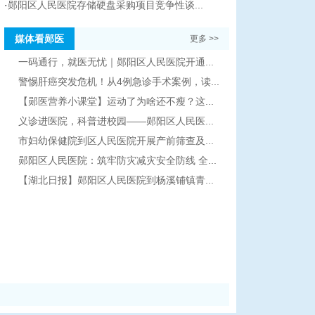
·
郧阳区人民医院存储硬盘采购项目竞争性谈...
媒体看郧医
更多 >>
一码通行，就医无忧｜郧阳区人民医院开通...
警惕肝癌突发危机！从4例急诊手术案例，读...
【郧医营养小课堂】运动了为啥还不瘦？这...
义诊进医院，科普进校园——郧阳区人民医...
市妇幼保健院到区人民医院开展产前筛查及...
郧阳区人民医院：筑牢防灾减灾安全防线 全...
【湖北日报】郧阳区人民医院到杨溪铺镇青...