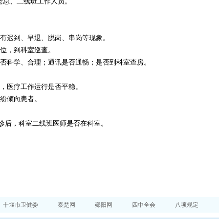
老总、二线班工作人员。
有迟到、早退、脱岗、串岗等现象。
位，到科室巡查。
否科学、合理；通讯是否通畅；是否到科室查房。
，医疗工作运行是否平稳。
纷倾向患者。
诊后，科室二线班医师是否在科室。
。
十堰市卫健委
秦楚网
郧阳网
四中全会
八项规定